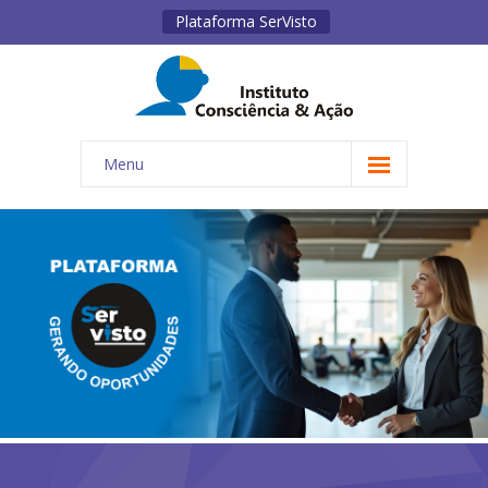
Plataforma SerVisto
Menu
INÍCIO
INSTITUTO
-- QUEM SOMOS
-- ESTATUTO
-- REGIMENTO INTERNO
-- MISSÃO, VISÃO, PRINCÍPIOS E VALORES
-- OBJETIVOS E DIRETRIZES ESTRATÉGICAS