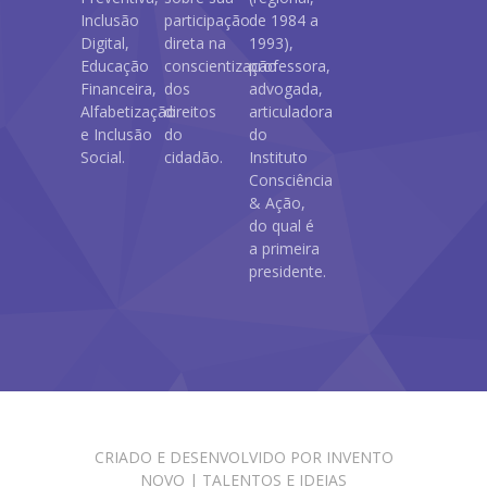
Inclusão
participação
de 1984 a
Digital,
direta na
1993),
Educação
conscientização
professora,
Financeira,
dos
advogada,
Alfabetização
direitos
articuladora
e Inclusão
do
do
Social.
cidadão.
Instituto
Consciência
& Ação,
do qual é
a primeira
presidente.
CRIADO E DESENVOLVIDO POR
INVENTO
NOVO | TALENTOS E IDEIAS