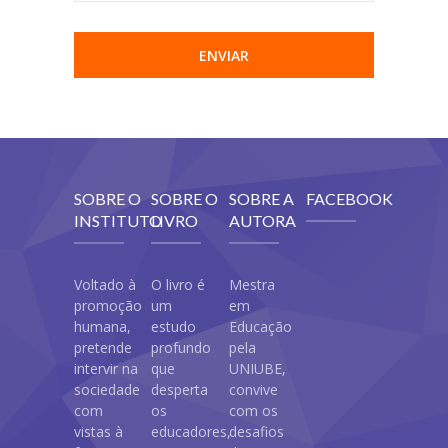
SOBRE O
SOBRE O
SOBRE A
FACEBOOK
INSTITUTO
LIVRO
AUTORA
Voltado à
O livro é
Mestra
promoção
um
em
humana,
estudo
Educação
pretende
profundo
pela
intervir na
que
UNIUBE,
sociedade
desperta
convive
com
os
com os
vistas à
educadores,
desafios