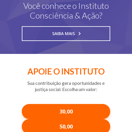
Você conhece o Instituto
-- GESTÃO SUSTENTÁVEL
Consciência & Ação?
-- DIRETORIA
SAIBA MAIS
-- AFILIAR
---- ASSINATURAS
---- FICHA CADASTRAL
APOIE O INSTITUTO
-- BALANÇO FINANCEIRO
Sua contribuição gera oportunidades e
PROJETOS
justiça social. Escolha um valor:
LIVRO
GALERIA
30,00
-- EVENTOS
50,00