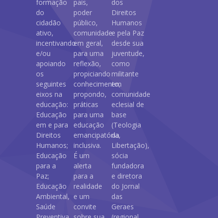
formação
pais,
dos
do
poder
Direitos
cidadão
público,
Humanos
ativo,
comunidade
e pela Paz
incentivando
em geral,
desde sua
e/ou
para uma
juventude,
apoiando
reflexão,
como
os
propiciando
militante
seguintes
conhecimento,
em
eixos na
propondo,
comunidade
educação:
práticas
eclesial de
Educação
para uma
base
em e para
educação
(Teologia
Direitos
emancipatória,
da
Humanos;
inclusiva.
Libertação),
Educação
É um
sócia
para a
alerta
fundadora
Paz;
para a
e diretora
Educação
realidade
do Jornal
Ambiental,
e um
das
Saúde
convite
Geraes
Preventiva,
sobre sua
(regional,