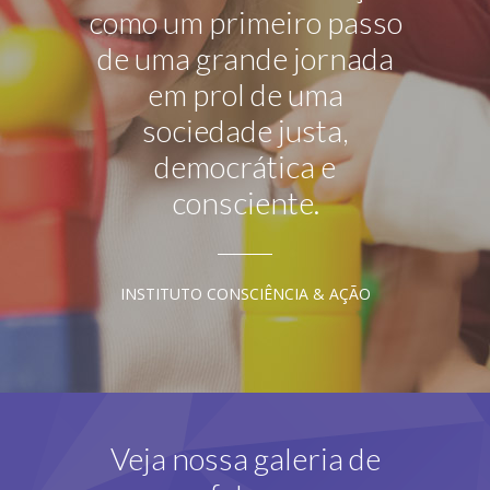
como um primeiro passo
de uma grande jornada
em prol de uma
sociedade justa,
democrática e
consciente.
INSTITUTO CONSCIÊNCIA & AÇÃO
Veja nossa galeria de