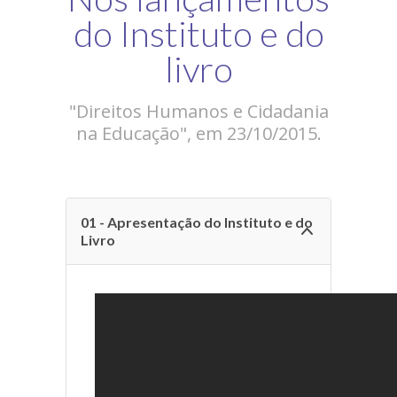
do Instituto e do
-- GESTÃO SUSTENTÁVEL
livro
-- DIRETORIA
"Direitos Humanos e Cidadania
-- AFILIAR
na Educação", em 23/10/2015.
---- ASSINATURAS
---- FICHA CADASTRAL
-- BALANÇO FINANCEIRO
01 - Apresentação do Instituto e do
Livro
PROJETOS
LIVRO
GALERIA
-- EVENTOS