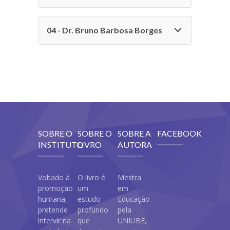
04 - Dr. Bruno Barbosa Borges
SOBRE O
SOBRE O
SOBRE A
FACEBOOK
INSTITUTO
LIVRO
AUTORA
Voltado à
O livro é
Mestra
promoção
um
em
humana,
estudo
Educação
pretende
profundo
pela
intervir na
que
UNIUBE,