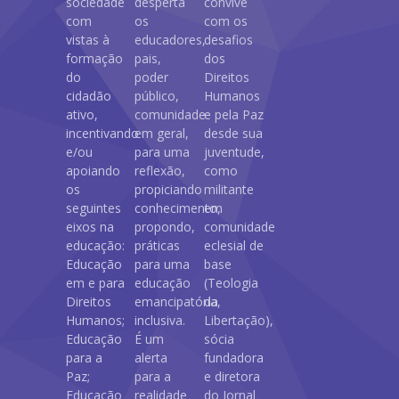
sociedade
desperta
convive
com
os
com os
vistas à
educadores,
desafios
formação
pais,
dos
do
poder
Direitos
cidadão
público,
Humanos
ativo,
comunidade
e pela Paz
incentivando
em geral,
desde sua
e/ou
para uma
juventude,
apoiando
reflexão,
como
os
propiciando
militante
seguintes
conhecimento,
em
eixos na
propondo,
comunidade
educação:
práticas
eclesial de
Educação
para uma
base
em e para
educação
(Teologia
Direitos
emancipatória,
da
Humanos;
inclusiva.
Libertação),
Educação
É um
sócia
para a
alerta
fundadora
Paz;
para a
e diretora
Educação
realidade
do Jornal