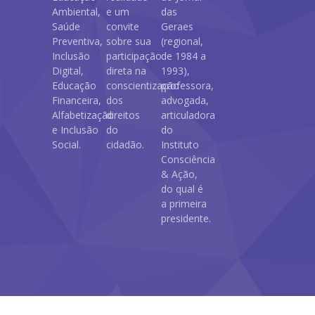
Ambiental,
e um
das
Saúde
convite
Geraes
Preventiva,
sobre sua
(regional,
Inclusão
participação
de 1984 a
Digital,
direta na
1993),
Educação
conscientização
professora,
Financeira,
dos
advogada,
Alfabetização
direitos
articuladora
e Inclusão
do
do
Social.
cidadão.
Instituto
Consciência
& Ação,
do qual é
a primeira
presidente.