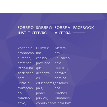
SOBRE O
SOBRE O
SOBRE A
FACEBOOK
INSTITUTO
LIVRO
AUTORA
Voltado à
O livro é
Mestra
promoção
um
em
humana,
estudo
Educação
pretende
profundo
pela
intervir na
que
UNIUBE,
sociedade
desperta
convive
com
os
com os
vistas à
educadores,
desafios
formação
pais,
dos
do
poder
Direitos
cidadão
público,
Humanos
ativo,
comunidade
e pela Paz