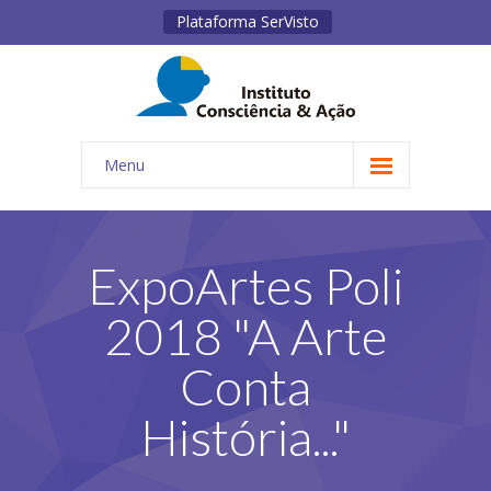
Plataforma SerVisto
Menu
INÍCIO
INSTITUTO
ExpoArtes Poli
-- QUEM SOMOS
2018 "A Arte
-- ESTATUTO
Conta
-- REGIMENTO INTERNO
História..."
-- MISSÃO, VISÃO, PRINCÍPIOS E VALORES
-- OBJETIVOS E DIRETRIZES ESTRATÉGICAS