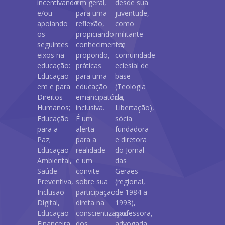
incentivando
em geral,
desde sua
e/ou
para uma
juventude,
apoiando
reflexão,
como
os
propiciando
militante
seguintes
conhecimento,
em
eixos na
propondo,
comunidade
educação:
práticas
eclesial de
Educação
para uma
base
em e para
educação
(Teologia
Direitos
emancipatória,
da
Humanos;
inclusiva.
Libertação),
Educação
É um
sócia
para a
alerta
fundadora
Paz;
para a
e diretora
Educação
realidade
do Jornal
Ambiental,
e um
das
Saúde
convite
Geraes
Preventiva,
sobre sua
(regional,
Inclusão
participação
de 1984 a
Digital,
direta na
1993),
Educação
conscientização
professora,
Financeira,
dos
advogada,