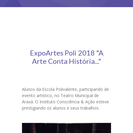
-- GESTÃO SUSTENTÁVEL
-- DIRETORIA
-- AFILIAR
---- ASSINATURAS
ExpoArtes Poli 2018 "A
Arte Conta História..."
---- FICHA CADASTRAL
-- BALANÇO FINANCEIRO
PROJETOS
Alunos da Escola Polivalente, participando de
evento artístico, no Teatro Municipal de
LIVRO
Araxá. O Instituto Consciência & Ação esteve
prestigiando os alunos e seus trabalhos.
GALERIA
-- EVENTOS