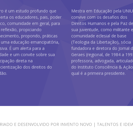
vro é um estudo profundo que
Mestra em Educação pela UNI
erta os educadores, pais, poder
convive com os desafios dos
ico, comunidade em geral, para
Direitos Humanos e pela Paz d
reflexão, propiciando
sua juventude, como militante
ecimento, propondo, práticas
comunidade eclesial de base
 uma educação emancipatória,
(Teologia da Libertação), sócia
usiva. É um alerta para a
fundadora e diretora do Jornal 
idade e um convite sobre sua
Geraes (regional, de 1984 a 199
icipação direta na
professora, advogada, articula
cientização dos direitos do
do Instituto Consciência & Ação
dão.
qual é a primeira presidente.
RIADO E DESENVOLVIDO POR
INVENTO NOVO | TALENTOS E IDEI