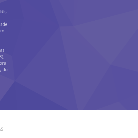
UBE,
esde
 em
das
3),
dora
, do
AS