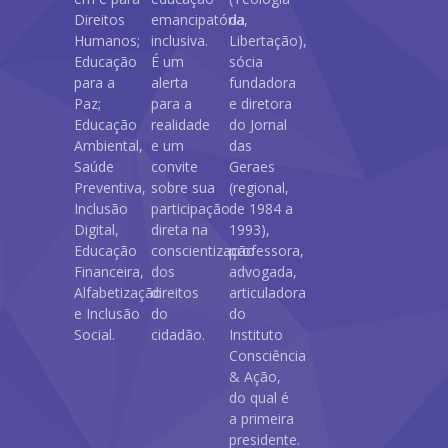
Direitos
emancipatória,
da
Humanos;
inclusiva.
Libertação),
Educação
É um
sócia
para a
alerta
fundadora
Paz;
para a
e diretora
Educação
realidade
do Jornal
Ambiental,
e um
das
Saúde
convite
Geraes
Preventiva,
sobre sua
(regional,
Inclusão
participação
de 1984 a
Digital,
direta na
1993),
Educação
conscientização
professora,
Financeira,
dos
advogada,
Alfabetização
direitos
articuladora
e Inclusão
do
do
Social.
cidadão.
Instituto
Consciência
& Ação,
do qual é
a primeira
presidente.