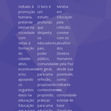
Voltado à
O livro é
Mestra
promoção
um
em
humana,
estudo
Educação
pretende
profundo
pela
intervir na
que
UNIUBE,
sociedade
desperta
convive
com
os
com os
vistas à
educadores,
desafios
formação
pais,
dos
do
poder
Direitos
cidadão
público,
Humanos
ativo,
comunidade
e pela Paz
incentivando
em geral,
desde sua
e/ou
para uma
juventude,
apoiando
reflexão,
como
os
propiciando
militante
seguintes
conhecimento,
em
eixos na
propondo,
comunidade
educação:
práticas
eclesial de
Educação
para uma
base
em e para
educação
(Teologia