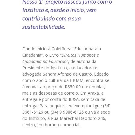
Nosso 1º projeto nasceu junto com o
-- VÍDEOS
Instituto e, desde o início, vem
FALE CONOSCO
contribuindo com a sua
sustentabilidade.
Dando início à Coletânea “Educar para a
Cidadania”, o Livro
“Direitos Humanos e
Cidadania na Educação”
, de autoria da
Presidente do Instituto, a educadora e
advogada Sandra Afonso de Castro. Editado
com o apoio cultural da CBMM, encontra-se
à venda, ao preço de R$50,00 o exemplar,
mais as despesas de correio. Em Araxá, a
entrega é por conta do IC&A, sem taxa de
entrega. Para adquirir seu exemplar ligue (34)
3661-6126 ou (34) 9 9986-6126 ou vá à sede
do Instituto, à Rua Marechal Deodoro 246,
centro, em horário comercial.