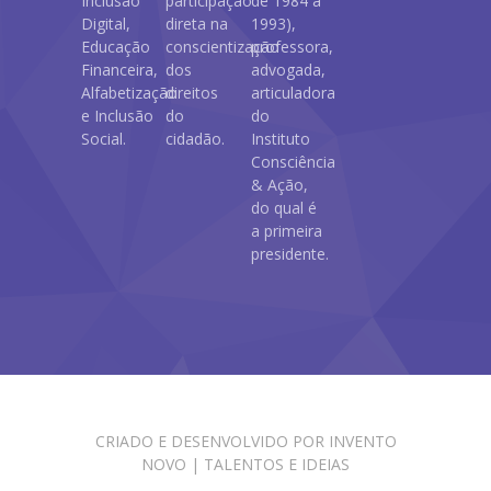
Inclusão
participação
de 1984 a
Digital,
direta na
1993),
Educação
conscientização
professora,
Financeira,
dos
advogada,
Alfabetização
direitos
articuladora
e Inclusão
do
do
Social.
cidadão.
Instituto
Consciência
& Ação,
do qual é
a primeira
presidente.
CRIADO E DESENVOLVIDO POR
INVENTO
NOVO | TALENTOS E IDEIAS