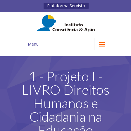
Plataforma SerVisto
Menu
INÍCIO
INSTITUTO
1 - Projeto I -
-- QUEM SOMOS
LIVRO Direitos
-- ESTATUTO
Humanos e
-- REGIMENTO INTERNO
Cidadania na
-- MISSÃO, VISÃO, PRINCÍPIOS E VALORES
Educação
-- OBJETIVOS E DIRETRIZES ESTRATÉGICAS