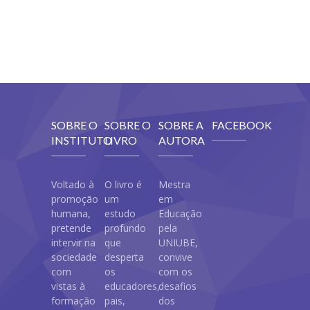
SOBRE O
SOBRE O
SOBRE A
FACEBOOK
INSTITUTO
LIVRO
AUTORA
Voltado à
O livro é
Mestra
promoção
um
em
humana,
estudo
Educação
pretende
profundo
pela
intervir na
que
UNIUBE,
sociedade
desperta
convive
com
os
com os
vistas à
educadores,
desafios
formação
pais,
dos