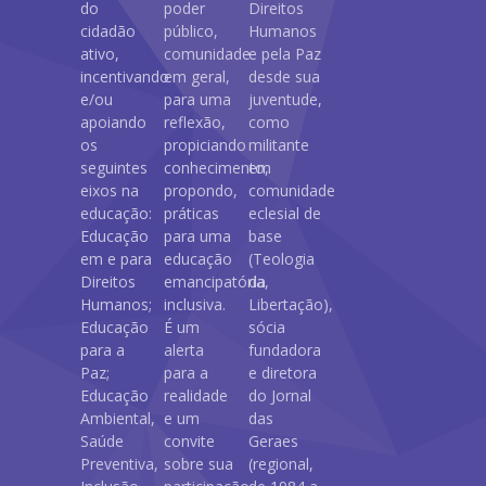
do
poder
Direitos
cidadão
público,
Humanos
ativo,
comunidade
e pela Paz
incentivando
em geral,
desde sua
e/ou
para uma
juventude,
apoiando
reflexão,
como
os
propiciando
militante
seguintes
conhecimento,
em
eixos na
propondo,
comunidade
educação:
práticas
eclesial de
Educação
para uma
base
em e para
educação
(Teologia
Direitos
emancipatória,
da
Humanos;
inclusiva.
Libertação),
Educação
É um
sócia
para a
alerta
fundadora
Paz;
para a
e diretora
Educação
realidade
do Jornal
Ambiental,
e um
das
Saúde
convite
Geraes
Preventiva,
sobre sua
(regional,