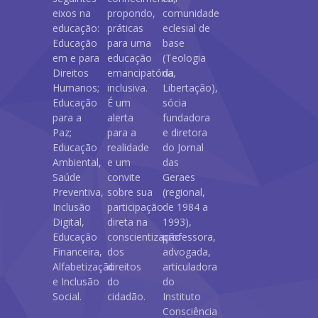
eixos na
propondo,
comunidade
educação:
práticas
eclesial de
Educação
para uma
base
em e para
educação
(Teologia
Direitos
emancipatória,
da
Humanos;
inclusiva.
Libertação),
Educação
É um
sócia
para a
alerta
fundadora
Paz;
para a
e diretora
Educação
realidade
do Jornal
Ambiental,
e um
das
Saúde
convite
Geraes
Preventiva,
sobre sua
(regional,
Inclusão
participação
de 1984 a
Digital,
direta na
1993),
Educação
conscientização
professora,
Financeira,
dos
advogada,
Alfabetização
direitos
articuladora
e Inclusão
do
do
Social.
cidadão.
Instituto
Consciência