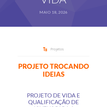
-- GESTÃO SUSTENTÁVEL
MAIO 18, 2026
-- DIRETORIA
-- AFILIAR
---- ASSINATURAS
Projetos
---- FICHA CADASTRAL
-- BALANÇO FINANCEIRO
PROJETO TROCANDO
PROJETOS
IDEIAS
LIVRO
GALERIA
PROJETO DE VIDA E
-- EVENTOS
QUALIFICAÇÃO DE