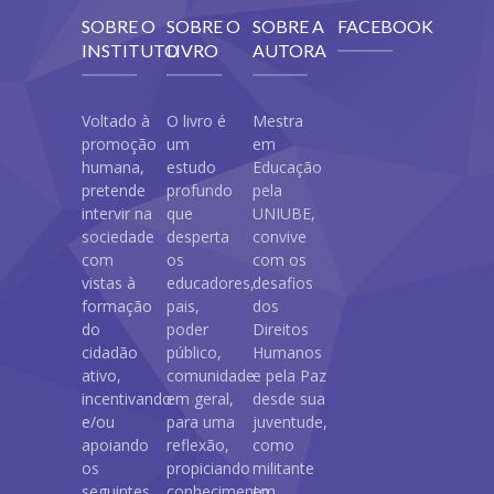
SOBRE O
SOBRE O
SOBRE A
FACEBOOK
INSTITUTO
LIVRO
AUTORA
Voltado à
O livro é
Mestra
promoção
um
em
humana,
estudo
Educação
pretende
profundo
pela
intervir na
que
UNIUBE,
sociedade
desperta
convive
com
os
com os
vistas à
educadores,
desafios
formação
pais,
dos
do
poder
Direitos
cidadão
público,
Humanos
ativo,
comunidade
e pela Paz
incentivando
em geral,
desde sua
e/ou
para uma
juventude,
apoiando
reflexão,
como
os
propiciando
militante
seguintes
conhecimento,
em